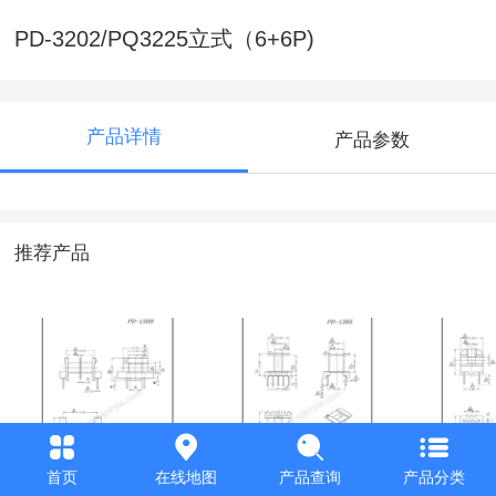
PD-3202/PQ3225立式（6+6P)
产品详情
产品参数
推荐产品
PD-
PD-
PD-
首页
在线地图
产品查询
产品分类
1509/EE15(2+2P)卧
1305/EE13(5+5P)立
0901/UU