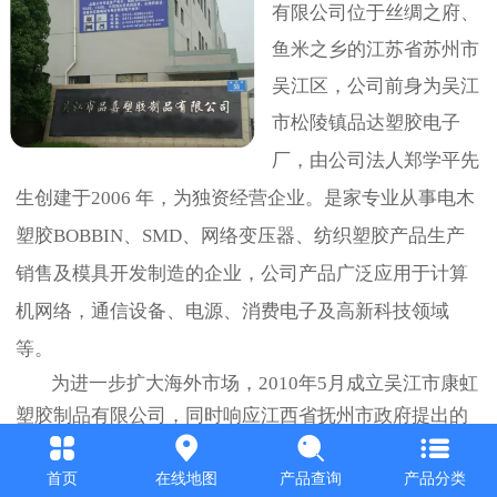
有限公司位于丝绸之府、
鱼米之乡的江苏
省
苏州市
吴江区，公司前身为吴江
市松陵镇品达塑胶电子
厂
，由公司法人郑学平先
生创建于
2006
年，为独资经营企业。是家专业从事电木
塑胶
BOBBIN
、
SMD
、网络变压器、纺织塑胶产品生产
销售及模具开发制造的企业，公司产品广泛应用于计算
机网络，通信设备、电源、消费电子及高新科技领域
等。
为
进一步扩大海外市场，
2010
年
5
月成立吴江市康虹
塑胶制品有限公司，同时
响应江西省抚州市政府提出的
“双返双创”政策，
2019
年
5
月在抚州国家高新区注册抚州
品嘉电子科技有限公司，注册资金
1200
万。拥有
首页
在线地图
产品查询
产品分类